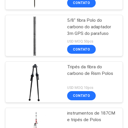
CONTROLE
CONTATO
DA
5/8" fibra Polo do
QUALIDADE
carbono do adaptador
3m GPS do parafuso
CONTACTE-
USD MOQ:50pcs
NOS
CONTATO
Tripés da fibra do
NOTÍCIA
carbono de Rism Polos
CASOS
USD MOQ:10pcs
CONTATO
MAPA
instrumentos de 187CM
DO
e tripés de Polos
SITE