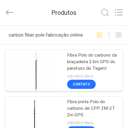
-
2025
GEO-
Produtos
ALLEN
CO.,LTD..
All
Rights
CASA
Reserved.
carbon fiber pole fabricação online
PRODUTOS
Fibra Polo do carbono da
braçadeira 2.6m GPS do
SOBRE
parafuso de Tagent
NÓS
USD MOQ:50pcs
CONTATO
EXCURSÃO
Fibra preta Polo do
DA
carbono de CPP 2M-2T
FÁBRICA
2m GPS
USD MOQ:50pcs