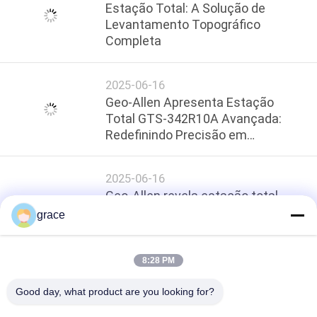
Estação Total: A Solução de
Levantamento Topográfico
Completa
2025-06-16
Geo-Allen Apresenta Estação
Total GTS-342R10A Avançada:
Redefinindo Precisão em
Levantamentos
2025-06-16
Geo-Allen revela estação total
avançada GTS-332R8 sem
grace
reflector: redefinindo a precisão no
levantamento
8:28 PM
No more things
Good day, what product are you looking for?