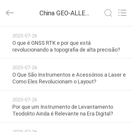
-
2025
GEO-
China GEO-ALLEN CO.,LTD. notícias da empresa
ALLEN
CO.,LTD..
All
Rights
CASA
Reserved.
2025-07-26
O que é GNSS RTK e por que está
PRODUTOS
revolucionando a topografia de alta precisão?
SOBRE
2025-07-26
O Que São Instrumentos e Acessórios a Laser e
NÓS
Como Eles Revolucionam o Layout?
EXCURSÃO
2025-07-26
DA
Por que um Instrumento de Levantamento
Teodolito Ainda é Relevante na Era Digital?
FÁBRICA
2025-07-26