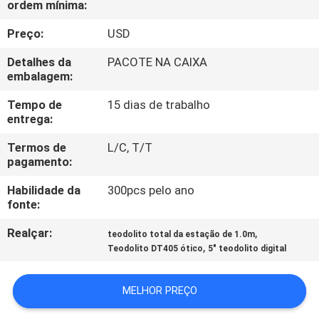
ordem mínima:
CONTROLE
DA
Preço:
USD
QUALIDADE
Detalhes da
PACOTE NA CAIXA
embalagem:
CONTACTE-
Tempo de
15 dias de trabalho
entrega:
NOS
Termos de
L/C, T/T
pagamento:
NOTÍCIA
Habilidade da
300pcs pelo ano
fonte:
CASOS
Realçar:
,
teodolito total da estação de 1.0m
,
Teodolito DT405 ótico
5" teodolito digital
MAPA
DO
MELHOR PREÇO
SITE