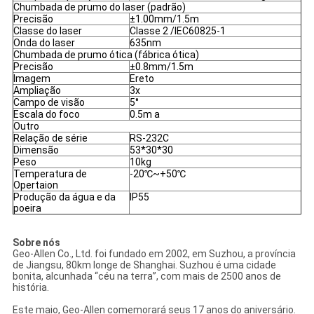
Chumbada de prumo do laser (padrão)
Precisão
±1.00mm/1.5m
Classe do laser
Classe 2 /IEC60825-1
Onda do laser
635nm
Chumbada de prumo ótica (fábrica ótica)
Precisão
±0.8mm/1.5m
Imagem
Ereto
Ampliação
3x
Campo de visão
5°
Escala do foco
0.5m a
Outro
Relação de série
RS-232C
Dimensão
53*30*30
Peso
10kg
Temperatura de
-20℃~+50℃
Opertaion
Produção da água e da
IP55
poeira
Sobre nós
Geo-Allen Co., Ltd. foi fundado em 2002, em Suzhou, a província
de Jiangsu, 80km longe de Shanghai. Suzhou é uma cidade
bonita, alcunhada “céu na terra”, com mais de 2500 anos de
história.
Este maio, Geo-Allen comemorará seus 17 anos do aniversário.