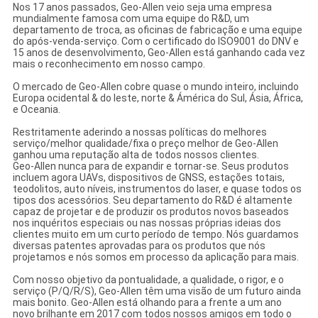
Nos 17 anos passados, Geo-Allen veio seja uma empresa
mundialmente famosa com uma equipe do R&D, um
departamento de troca, as oficinas de fabricação e uma equipe
do após-venda-serviço. Com o certificado do ISO9001 do DNV e
15 anos de desenvolvimento, Geo-Allen está ganhando cada vez
mais o reconhecimento em nosso campo.
O mercado de Geo-Allen cobre quase o mundo inteiro, incluindo
Europa ocidental & do leste, norte & Ámérica do Sul, Ásia, África,
e Oceania.
Restritamente aderindo a nossas políticas do melhores
serviço/melhor qualidade/fixa o preço melhor de Geo-Allen
ganhou uma reputação alta de todos nossos clientes.
Geo-Allen nunca para de expandir e tornar-se. Seus produtos
incluem agora UAVs, dispositivos de GNSS, estações totais,
teodolitos, auto níveis, instrumentos do laser, e quase todos os
tipos dos acessórios. Seu departamento do R&D é altamente
capaz de projetar e de produzir os produtos novos baseados
nos inquéritos especiais ou nas nossas próprias ideias dos
clientes muito em um curto período de tempo. Nós guardamos
diversas patentes aprovadas para os produtos que nós
projetamos e nós somos em processo da aplicação para mais.
Com nosso objetivo da pontualidade, a qualidade, o rigor, e o
serviço (P/Q/R/S), Geo-Allen têm uma visão de um futuro ainda
mais bonito. Geo-Allen está olhando para a frente a um ano
novo brilhante em 2017 com todos nossos amigos em todo o