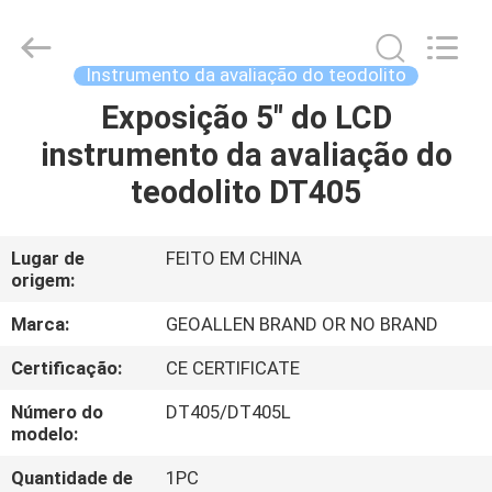
-
2025
GEO-
ALLEN
CO.,LTD..
Instrumento da avaliação do teodolito
All
Rights
Exposição 5" do LCD
CASA
Reserved.
instrumento da avaliação do
PRODUTOS
teodolito DT405
SOBRE
Lugar de
FEITO EM CHINA
origem:
NÓS
Marca:
GEOALLEN BRAND OR NO BRAND
EXCURSÃO
Certificação:
CE CERTIFICATE
DA
Número do
DT405/DT405L
FÁBRICA
modelo:
Quantidade de
1PC