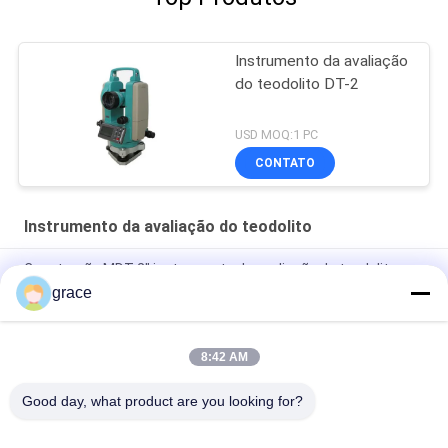
Instrumento da avaliação
do teodolito DT-2
USD MOQ:1 PC
CONTATO
Instrumento da avaliação do teodolito
Construção MDT 2" instrumento da avaliação do teodolito
grace
2" instrumento da avaliação do teodolito do laser DT-02L de
Digitas
8:42 AM
Imagem ereta 6" ótico instrumento da avaliação do teodolito
de J6E
Good day, what product are you looking for?
Categorias populares
Todos