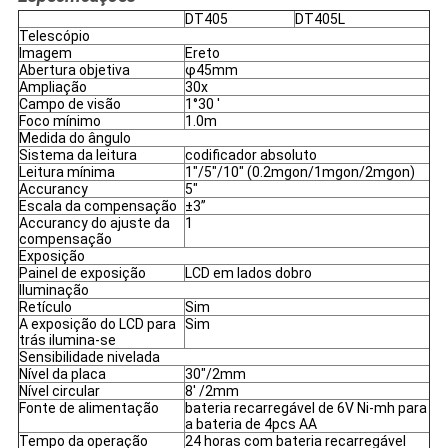
DT405
DT405L
Telescópio
Imagem
Ereto
Abertura objetiva
φ45mm
Ampliação
30x
Campo de visão
1°30 ′
Foco mínimo
1.0m
Medida do ângulo
Sistema da leitura
codificador absoluto
Leitura mínima
1"/5"/10" (0.2mgon/1mgon/2mgon)
Accurancy
5"
Escala da compensação
±3”
Accurancy do ajuste da
1
compensação
Exposição
Painel de exposição
LCD em lados dobro
Iluminação
Retículo
Sim
A exposição do LCD para
Sim
trás ilumina-se
Sensibilidade nivelada
Nível da placa
30"/2mm
Nível circular
8' /2mm
Fonte de alimentação
bateria recarregável de 6V Ni-mh para
a bateria de 4pcs AA
Tempo da operação
24 horas com bateria recarregável