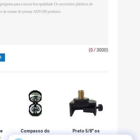
(
0
/ 3000)
de
Compasso do
Preto 5/8" os
e
metal da geologia
acessórios de