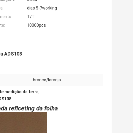
a:
dias 5-7working
mento:
T/T
te:
10000pcs
sma ADS108
branco/laranja
de medição da terra
,
ADS108
a reflceting da folha