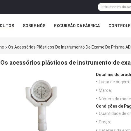
DUTOS
SOBRE NÓS
EXCURSÃO DA FÁBRICA
CONTROLE 
me
Os Acessórios Plásticos De Instrumento De Exame De Prisma A
Os acessórios plásticos de instrumento de e
Detalhes do prod
Lugar de origem:
Marca:
Número do model
Condições de Pag
Quantidade de o
Preço:
Detalhes da emb