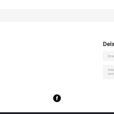
exame do
plástico ADS109
exame do
compasso da
1000m
adaptador 38m
geologia
de PDA
Dei