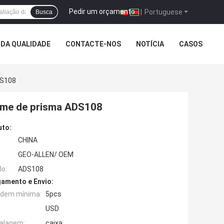
Pedir um orçamento
|
Portuguese
Busca
DA QUALIDADE
CONTACTE-NOS
NOTÍCIA
CASOS
DS108
xame de prisma ADS108
uto:
CHINA
GEO-ALLEN/ OEM
o:
ADS108
amento e Envio:
rdem mínima:
5pcs
USD
alagem:
caixa