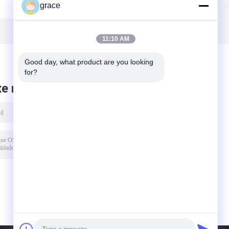
grace
do preto da liga
instrumento de
m
de alumínio
exame do
adaptador
11:10 AM
Good day, what product are you looking 
for?
xe mensagem