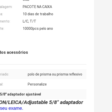
alagem:
PACOTE NA CAIXA
a:
10 dias de trabalho
mento:
L/C, T/T
te:
10000pcs pelo ano
 dos acessórios
riado:
polo de prisma ou prisma reflexivo
al:
Personalize
5/8" adaptador ajustável
ON/LEICA/Adjustable 5/8" adaptador
o seu exame.