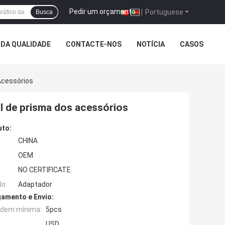
Pedir um orçamento
|
Portuguese
Busca
DA QUALIDADE
CONTACTE-NOS
NOTÍCIA
CASOS
Acessórios
l de prisma dos acessórios
uto:
CHINA
OEM
NO CERTIFICATE
o:
Adaptador
amento e Envio:
rdem mínima:
5pcs
USD