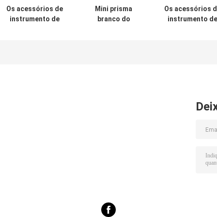
Os acessórios de
Mini prisma
Os acessórios 
instrumento de
branco do
instrumento d
exame do
plástico ADS109
exame do
compasso da
1000m
adaptador 38m
geologia
de PDA
Dei