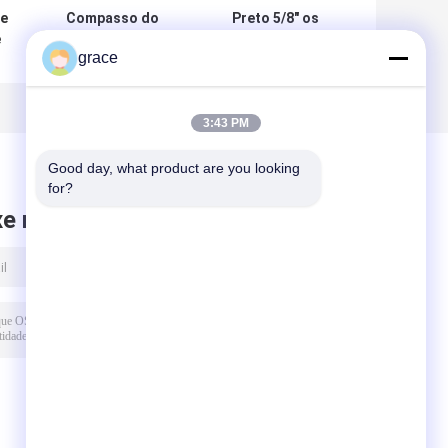
de
Compasso do
Preto 5/8" os
e
metal da geologia
acessórios de
grace
do preto da liga
instrumento de
m
de alumínio
exame do
adaptador
3:43 PM
Good day, what product are you looking 
for?
xe mensagem