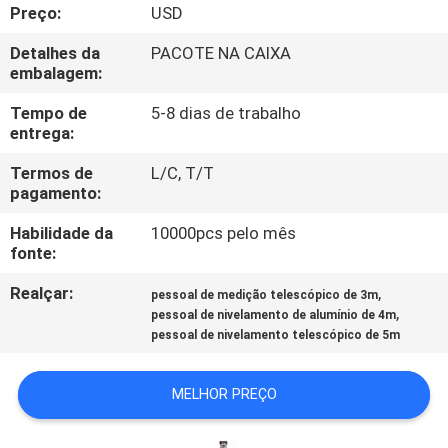
CONTROLE
Preço:
USD
DA
Detalhes da
PACOTE NA CAIXA
embalagem:
QUALIDADE
Tempo de
5-8 dias de trabalho
entrega:
CONTACTE-
Termos de
L/C, T/T
NOS
pagamento:
Habilidade da
10000pcs pelo mês
NOTÍCIA
fonte:
Realçar:
,
pessoal de medição telescópico de 3m
CASOS
,
pessoal de nivelamento de alumínio de 4m
pessoal de nivelamento telescópico de 5m
MAPA
MELHOR PREÇO
DO
SITE