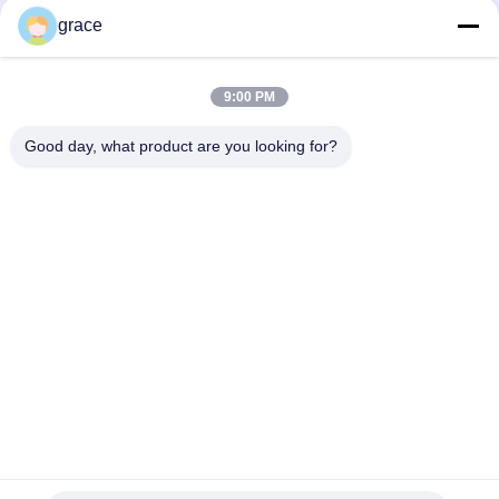
telescópicos
grace
Continue
9:00 PM
Good day, what product are you looking for?
Categorias populares
Todos
Instrumento Total 
Auto Instrumento 
Da Avaliação Da 
Nivelado Da 
Estação
Avaliação
Instrumento Da 
Instrumentos E 
Avaliação Do 
Acessórios Do Laser
Teodolito
Acessórios De 
GNSS RTK
Exame De Prisma
Acessórios De 
Instrumentos E 
Exame Do 
Tripés De Polos
Adaptador De 