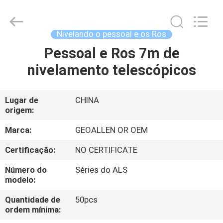
-
2025
GEO-
ALLEN
CO.,LTD..
Nivelando o pessoal e os Ros
All
Rights
Pessoal e Ros 7m de
CASA
Reserved.
nivelamento telescópicos
PRODUTOS
Lugar de
CHINA
origem:
SOBRE
NÓS
Marca:
GEOALLEN OR OEM
Certificação:
NO CERTIFICATE
EXCURSÃO
Número do
Séries do ALS
DA
modelo:
FÁBRICA
Quantidade de
50pcs
ordem mínima: