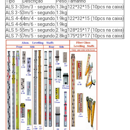
Tipo
Descrição
Peso
Tamanho
ALS 3-3
3m/3 - segundo.
1.3kg
122*32*15 (10pcs na caixa)
ALS 3-5
3m/5 - segundo.
1.3kg
ALS 4-4
4m/4 - segundo.
1.9kg
122*32*15 (10pcs na caixa)
ALS 4-6
4m/6 - segundo.
1.9kg
ALS 5-5
5m/5 - segundo.
2.1kg
128*25*17 (10pcs na caixa)
ALS 7-5
7m/5 - segundo.
2.8kg
175*25*17 (10pcs na caixa)