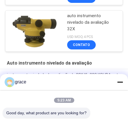
auto instrumento
nivelado da avaliação
32X
USD MOQ:4 PCS
CONTATO
Auto instrumento nivelado da avaliação
instrumento nivelado da avaliação de 32X KL-32G KOLIDA auto
grace
Areje o umedecimento da máquina 28X nivelada automática
de série do galão
5:23 AM
Instrumento nivelado de série da avaliação do vermelho DSZ3-
D 30X do AL auto
Good day, what product are you looking for?
Categorias populares
Todos