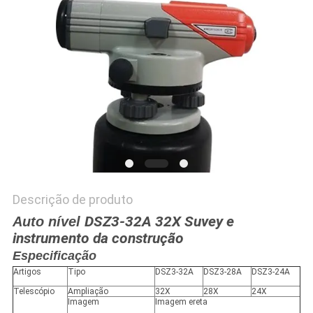
PRIVACY
POLICY
Descrição de produto
DSZ3-32A 32X Suvey e
Auto nível
instrumento da construção
Especificação
Artigos
Tipo
DSZ3-32A
DSZ3-28A
DSZ3-24A
Telescópio
Ampliação
32X
28X
24X
Imagem
Imagem ereta