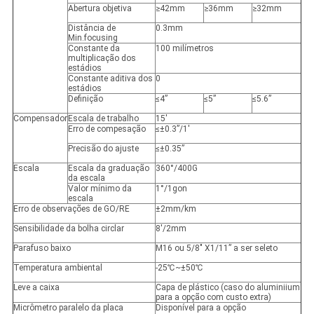
Abertura objetiva
≥42mm
≥36mm
≥32mm
Distância de
0.3mm
Min.focusing
Constante da
100 milímetros
multiplicação dos
estádios
Constante aditiva dos
0
estádios
Definição
≤4”
≤5”
≤5.6”
Compensador
Escala de trabalho
15'
Erro de compesação
≤±0.3”/1'
Precisão do ajuste
≤±0.35”
Escala
Escala da graduação
360°/400G
da escala
Valor mínimo da
1°/1gon
escala
Erro de observações de GO/RE
±2mm/km
Sensibilidade da bolha circlar
8'/2mm
Parafuso baixo
M16 ou 5/8" X1/11” a ser seleto
Temperatura ambiental
-25℃~±50℃
Leve a caixa
Capa de plástico (caso do aluminiium
para a opção com custo extra)
Micrômetro paralelo da placa
Disponível para a opção