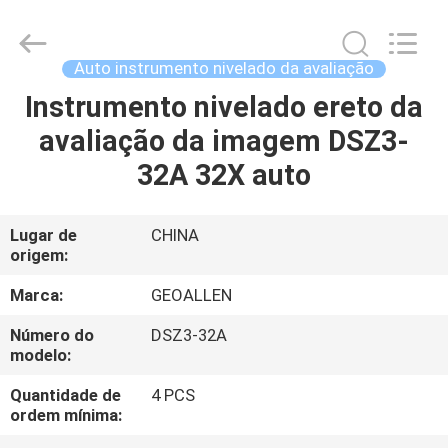
-
2025
GEO-
ALLEN
CO.,LTD..
Auto instrumento nivelado da avaliação
All
Rights
Instrumento nivelado ereto da
CASA
Reserved.
avaliação da imagem DSZ3-
PRODUTOS
32A 32X auto
SOBRE
Lugar de
CHINA
origem:
NÓS
Marca:
GEOALLEN
EXCURSÃO
Número do
DSZ3-32A
modelo:
DA
FÁBRICA
Quantidade de
4 PCS
ordem mínima: