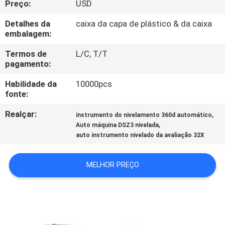
Preço:
USD
CONTROLE
DA
Detalhes da
caixa da capa de plástico & da caixa
embalagem:
QUALIDADE
Termos de
L/C, T/T
pagamento:
CONTACTE-
Habilidade da
10000pcs
NOS
fonte:
Realçar:
,
instrumento do nivelamento 360d automático
NOTÍCIA
,
Auto máquina DSZ3 nivelada
auto instrumento nivelado da avaliação 32X
CASOS
MELHOR PREÇO
MAPA
DO
SITE