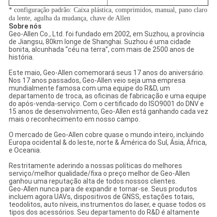
* configuração padrão: Caixa plástica, comprimidos, manual, pano claro
da lente, agulha da mudança, chave de Allen
Sobre nós
Geo-Allen Co., Ltd. foi fundado em 2002, em Suzhou, a província
de Jiangsu, 80km longe de Shanghai. Suzhou é uma cidade
bonita, alcunhada “céu na terra”, com mais de 2500 anos de
história.
Este maio, Geo-Allen comemorará seus 17 anos do aniversário.
Nos 17 anos passados, Geo-Allen veio seja uma empresa
mundialmente famosa com uma equipe do R&D, um
departamento de troca, as oficinas de fabricação e uma equipe
do após-venda-serviço. Com o certificado do ISO9001 do DNV e
15 anos de desenvolvimento, Geo-Allen está ganhando cada vez
mais o reconhecimento em nosso campo.
O mercado de Geo-Allen cobre quase o mundo inteiro, incluindo
Europa ocidental & do leste, norte & Ámérica do Sul, Ásia, África,
e Oceania.
Restritamente aderindo a nossas políticas do melhores
serviço/melhor qualidade/fixa o preço melhor de Geo-Allen
ganhou uma reputação alta de todos nossos clientes.
Geo-Allen nunca para de expandir e tornar-se. Seus produtos
incluem agora UAVs, dispositivos de GNSS, estações totais,
teodolitos, auto níveis, instrumentos do laser, e quase todos os
tipos dos acessórios. Seu departamento do R&D é altamente